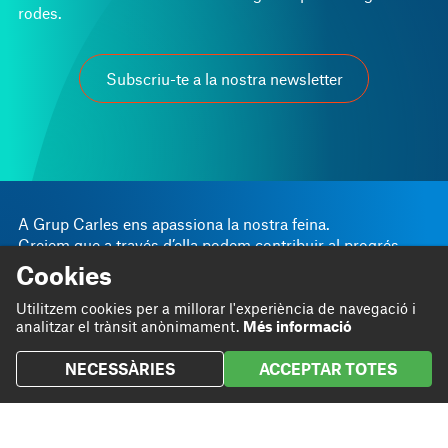
rodes.
Subscriu-te a la nostra newsletter
A Grup Carles ens apassiona la nostra feina.
Creiem que a través d’ella podem contribuir al progrés
personal i empresarial.
Cookies
Linkedin
Instagram
Utilitzem cookies per a millorar l'experiència de navegació i
Som
Bloc
analitzar el trànsit anònimament.
Més informació
Twitter
Fem
Projectes
NECESSÀRIES
ACCEPTAR TOTES
Contribuïm
Contacte