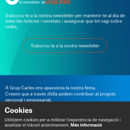
la newsletter de
Subscriu-te a la nostra newsletter per mantenir-te al dia de
totes les notícies i novetats i assegurar que tot vagi sobre
rodes.
Subscriu-te a la nostra newsletter
A Grup Carles ens apassiona la nostra feina.
Creiem que a través d’ella podem contribuir al progrés
personal i empresarial.
Cookies
Linkedin
Instagram
Som
Bloc
Twitter
Utilitzem cookies per a millorar l'experiència de navegació i
Fem
Projectes
analitzar el trànsit anònimament.
Més informació