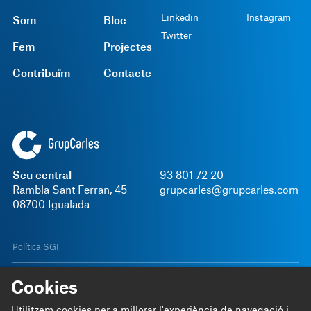
Linkedin
Instagram
Som
Bloc
Twitter
Fem
Projectes
Contribuïm
Contacte
Seu central
93 801 72 20
Rambla Sant Ferran, 45
grupcarles@grupcarles.com
08700 Igualada
Política SGI
Avís legal
Política de privacitat
Termes i Condicions
Canal intern d'informació
Cookies
Català
© 2026 Grup Carles
Utilitzem cookies per a millorar l'experiència de navegació i