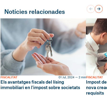
Notícies relacionades
FISCALITAT
01 Jul, 2024 — 2 min
FISCALITAT
Els avantatges fiscals del lísing
Impost de
immobiliari en l'impost sobre societats
nova creac
requisits