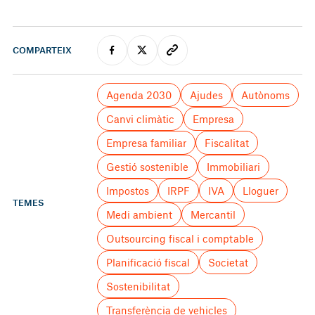
COMPARTEIX
Agenda 2030
Ajudes
Autònoms
Canvi climàtic
Empresa
Empresa familiar
Fiscalitat
Gestió sostenible
Immobiliari
Impostos
IRPF
IVA
Lloguer
TEMES
Medi ambient
Mercantil
Outsourcing fiscal i comptable
Planificació fiscal
Societat
Sostenibilitat
Transferència de vehicles