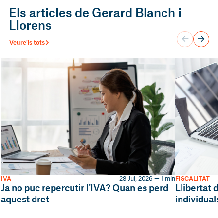
Els articles de Gerard Blanch i
Llorens
Veure'ls tots
IVA
28 Jul, 2026 — 1 min
FISCALITAT
Ja no puc repercutir l'IVA? Quan es perd
Llibertat 
aquest dret
individual