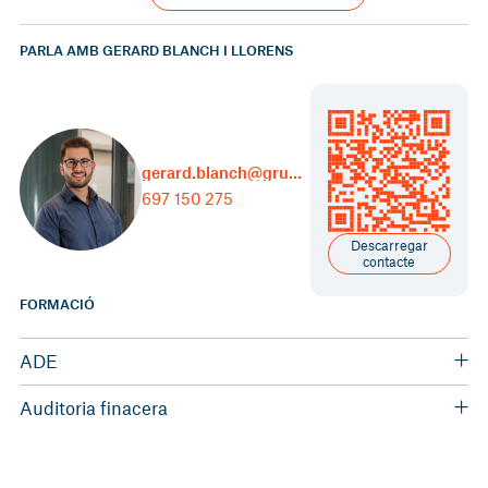
PARLA AMB GERARD BLANCH I LLORENS
gerard.blanch@grupcarles.com
697 150 275
Descarregar
contacte
FORMACIÓ
ADE
Grau en Administració i Direcció d'Empreses (UB)
Auditoria finacera
Màster en Auditoria financera i Comptabilitat Superior
(Universitat Abat Oliva CEU)