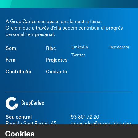
A Grup Carles ens apassiona la nostra feina.
Creiem que a través d’ella podem contribuir al progrés
personal i empresarial.
Linkedin
Instagram
Som
Bloc
Twitter
Fem
Projectes
Contribuïm
Contacte
Seu central
93 801 72 20
Rambla Sant Ferran, 45
grupcarles@grupcarles.com
08700 Igualada
Cookies