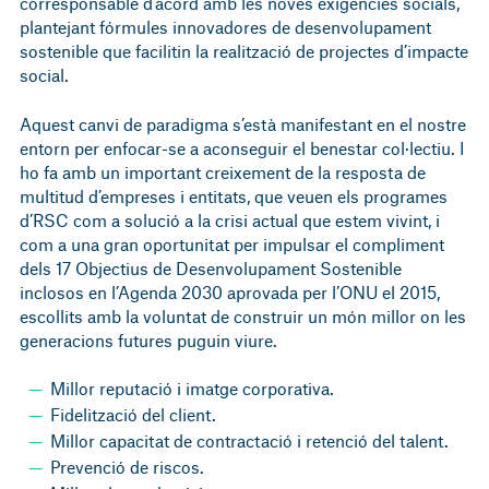
Alhora, la directiva exigeix reportar informació ambiental,
corresponsable d’acord amb les noves exigències socials,
social i de governança seguint els estàndards europeus.
plantejant fórmules innovadores de desenvolupament
Per això, et guiem en la recollida de dades, la preparació de
sostenible que facilitin la realització de projectes d’impacte
l’informe digital i la seva verificació per complir amb tots
social.
els requisits.
Aquest canvi de paradigma s’està manifestant en el nostre
Abast i objectius.
entorn per enfocar-se a aconseguir el benestar col·lectiu. I
ho fa amb un important creixement de la resposta de
Impactes, riscos i oportunitats.
multitud d’empreses i entitats, que veuen els programes
Càlcul de la materialitat.
d’RSC com a solució a la crisi actual que estem vivint, i
Comunicació amb els grups d'interès.
com a una gran oportunitat per impulsar el compliment
Resultats i informes.
dels 17 Objectius de Desenvolupament Sostenible
Activació de la doble materialitat.
inclosos en l’Agenda 2030 aprovada per l’ONU el 2015,
escollits amb la voluntat de construir un món millor on les
generacions futures puguin viure.
Millor reputació i imatge corporativa.
Fidelització del client.
Millor capacitat de contractació i retenció del talent.
Prevenció de riscos.