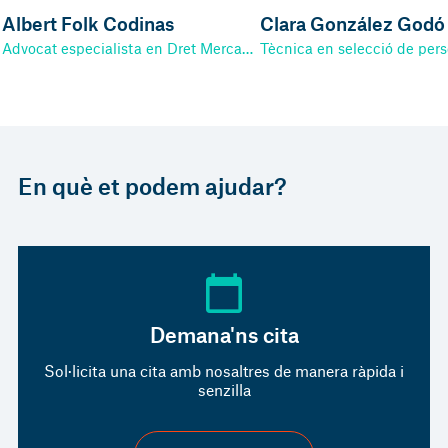
Albert Folk Codinas
Clara González Godó
Advocat especialista en Dret Mercantil, Dret Concursal, Compliment penal i Dret Processal
Tècnica en selecció de per
En què et podem ajudar?
Demana'ns cita
Sol·licita una cita amb nosaltres de manera ràpida i
senzilla