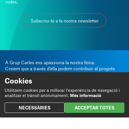
rodes.
Subscriu-te a la nostra newsletter
A Grup Carles ens apassiona la nostra feina.
Creiem que a través d’ella podem contribuir al progrés
personal i empresarial.
Cookies
Linkedin
Instagram
Som
Bloc
Utilitzem cookies per a millorar l'experiència de navegació i
Twitter
analitzar el trànsit anònimament.
Més informació
Fem
Projectes
NECESSÀRIES
ACCEPTAR TOTES
Contribuïm
Contacte