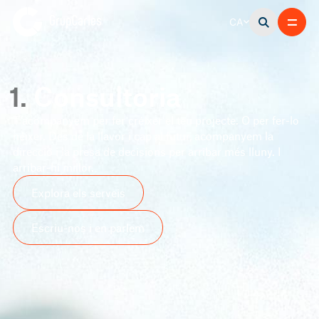
CA
1.
Consultoria
T’acompanyem per fer créixer el teu projecte. O per fer-lo
néixer. Des de la llavor i cap al futur, acompanyem la
direcció i la presa de decisions per arribar més lluny. I
arribar-hi millor.
Explora els serveis
Escriu-nos i en parlem