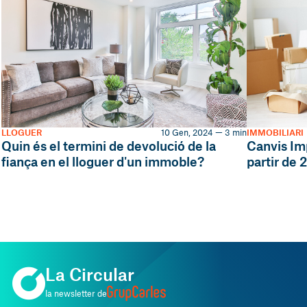
LLOGUER
10 Gen, 2024 — 3 min
IMMOBILIARI
Quin és el termini de devolució de la
Canvis Imp
fiança en el lloguer d'un immoble?
partir de
La Circular
la newsletter de