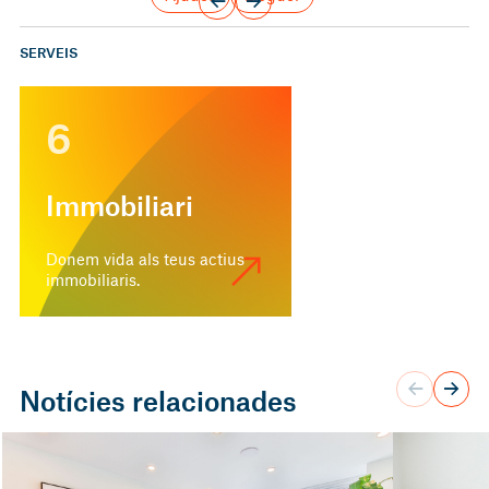
SERVEIS
6
Immobiliari
Donem vida als teus actius
immobiliaris.
Notícies relacionades