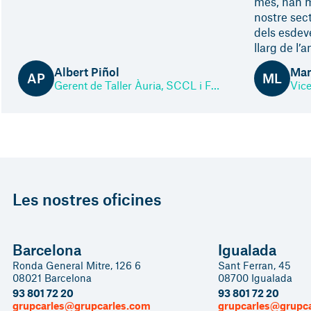
més, han m
nostre sec
dels esdev
llarg de l’a
Albert Piñol
Man
AP
ML
Gerent de Taller Àuria, SCCL i Fundació Privada Àuria
Les nostres oficines
Barcelona
Igualada
Ronda General Mitre, 126 6
Sant Ferran, 45
08021 Barcelona
08700 Igualada
93 801 72 20
93 801 72 20
grupcarles@grupcarles.com
grupcarles@grupc