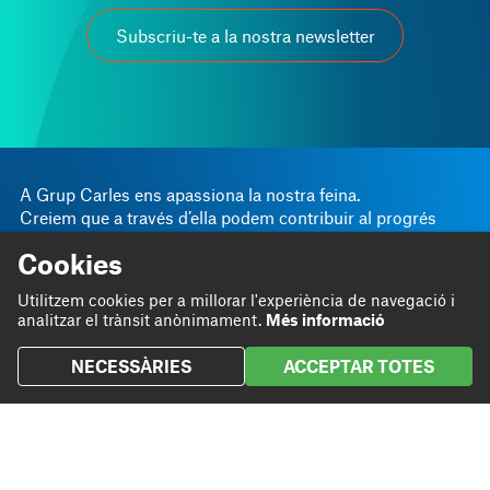
Subscriu-te a la nostra newsletter
A Grup Carles ens apassiona la nostra feina.
Creiem que a través d’ella podem contribuir al progrés
personal i empresarial.
Cookies
Linkedin
Instagram
Som
Bloc
Utilitzem cookies per a millorar l'experiència de navegació i
Twitter
analitzar el trànsit anònimament.
Més informació
Fem
Projectes
NECESSÀRIES
ACCEPTAR TOTES
Contribuïm
Contacte