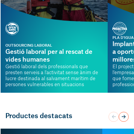
PLA D'IGUA
Implant
OUTSOURCING LABORAL
Gestió laboral per al rescat de
a oport
vides humanes
millore
Gestió laboral dels professionals que
El projec
presten serveis a l'activitat sense ànim de
l’empres
lucre destinada al salvament marítim de
que fomen
persones vulnerables en situacions
profession
d'emergència.
d’oportun
realitat. 
establir p
promoure 
seves àre
Productes destacats