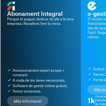
Abonament Integral
e-gest
Perquè et puguis dedicar de ple a la teva
El nostre s
empresa. Nosaltres fem la resta.
Administra 
des de qual
Fàcil. Segu
clients.
Gratuït
Assessorament expert proper i
Servei 
constant.
Portal d
A mida de les teves necessitats.
Software de gestió online gratuït.
Més i
Sense sorpreses.
Usuaris
1k
platafo
Més informació
de Cata