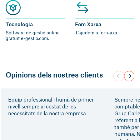
Tecnologia
Fem Xarxa
Software de gestió online
T’ajudem a fer xarxa.
gratuït
e-gestio.com.
Opinions dels nostres clients
Equip professional i humà de primer
Sempre hem 
nivell sempre al costat de les
comptable 
necessitats de la nostra empresa.
Grup Carle
referent a
també per l
humana. N’