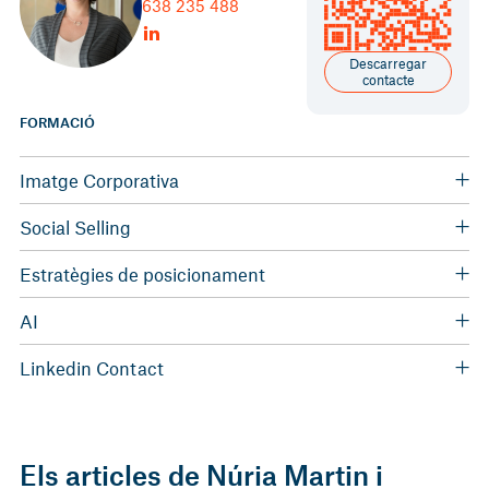
638 235 488
Descarregar
contacte
FORMACIÓ
Imatge Corporativa
Tècnic Superior en Assessoria d'Imatge Personal i Corporativa
Social Selling
Promoció i negoci a través de les xarxes socials
Estratègies de posicionament
Posicionament WEB - SEO SEM
AI
La intel·ligència artificial aplicada a les vendes (CECOT)
Linkedin Contact
Generació de Leads (Taller d'Empreses)
Els articles de Núria Martin i