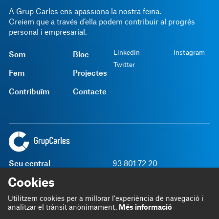
A Grup Carles ens apassiona la nostra feina.
Creiem que a través d’ella podem contribuir al progrés
personal i empresarial.
Linkedin
Instagram
Som
Bloc
Twitter
Fem
Projectes
Contribuïm
Contacte
Seu central
93 801 72 20
Rambla Sant Ferran, 45
grupcarles@grupcarles.com
Cookies
08700 Igualada
Utilitzem cookies per a millorar l'experiència de navegació i
analitzar el trànsit anònimament.
Més informació
Política SGI