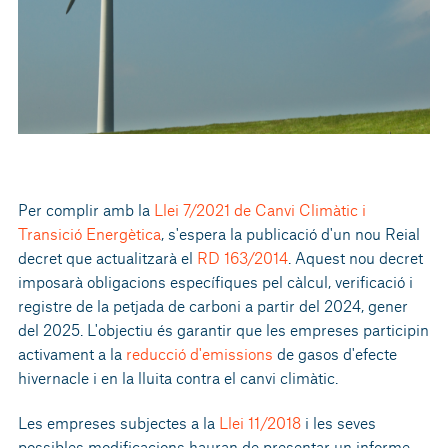
Per complir amb la
Llei 7/2021 de Canvi Climàtic i
Transició Energètica
, s'espera la publicació d'un nou Reial
decret que actualitzarà el
RD 163/2014
. Aquest nou decret
imposarà obligacions específiques pel càlcul, verificació i
registre de la petjada de carboni a partir del 2024, gener
del 2025. L'objectiu és garantir que les empreses participin
activament a la
reducció d'emissions
de gasos d'efecte
hivernacle i en la lluita contra el canvi climàtic.
Les empreses subjectes a la
Llei 11/2018
i les seves
possibles modificacions hauran de presentar un informe