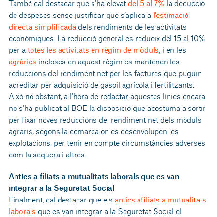
També cal destacar que s’ha elevat
del 5 al 7%
la deducció
de despeses sense justificar que s’aplica a
l’estimació
directa simplificada
dels rendiments de les activitats
econòmiques. La reducció general es redueix del 15 al 10%
per a
totes les activitats en règim de mòduls,
i en les
agràries
incloses en aquest règim es mantenen les
reduccions del rendiment net per les factures que puguin
acreditar per adquisició de gasoil agrícola i fertilitzants.
Això no obstant, a l’hora de redactar aquestes línies encara
no s’ha publicat al BOE la disposició que acostuma a sortir
per fixar noves reduccions del rendiment net dels mòduls
agraris, segons la comarca on es desenvolupen les
explotacions, per tenir en compte circumstàncies adverses
com la sequera i altres.
Antics a filiats a mutualitats laborals que es van
integrar a la Seguretat Social
Finalment, cal destacar que els
antics afiliats a mutualitats
laborals
que es van integrar a la Seguretat Social el