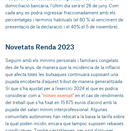
domiciliació bancària, l’últim dia serà el 26 de juny. Com
cada any, es podrà ingressar fraccionadament amb els
percentatges i terminis habituals (el 60 % al venciment de
presentació de la declaració, i el 40% el 5 de novembre).
Novetats Renda 2023
Seguim amb els mínims personals i familiars congelats
des de fa anys, de manera que la incidència de la inflació
que afecta totes les butxaques continuarà suposant una
pujada encoberta d’aquest tribut de manera generalitzada.
Sí que s’ha ajustat per a l’exercici 2024 el que es podria
considerar com a “
mínim exempt
” en el cas de rendiments
del treball que s’ha fixat en 15.875 euros d’acord amb la
pujada del salari mínim interprofessional. Algunes
comunitats autònomes han retocat a la baixa la tarifa sobre
la qual poden incidir, encara que tampoc suposen rebaixes
significatives. També s’estableixen, per part d’algunes