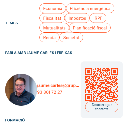
Economia
Eficiència energètica
Fiscalitat
Impostos
IRPF
TEMES
Mutualitats
Planificació fiscal
Renda
Societat
PARLA AMB JAUME CARLES I FREIXAS
jaume.carles@grupcarles.com
93 801 72 27
Descarregar
contacte
FORMACIÓ