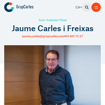
CA
Soci i Assessor fiscal
Jaume Carles i Freixas
jaume.carles@grupcarles.com
93 801 72 27