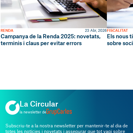
RENDA
23 Abr, 2026
FISCALITAT
Campanya de la Renda 2025: novetats,
Els nous t
terminis i claus per evitar errors
sobre soc
La Circular
la newsletter de
Subscriu-te a la nostra newsletter per mantenir-te al dia de
totes les notícies i novetats i assegurar que tot vagi sobre