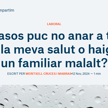
mpartim
LABORAL
sos puc no anar a t
 la meva salut o hai
un familiar malalt?
ESCRIT PER
MERITXELL CRUCES I MABRAS
12 Nov, 2024 — 1 min