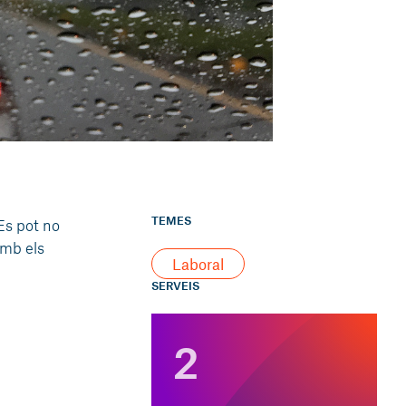
TEMES
 Es pot no
amb els
Laboral
SERVEIS
2