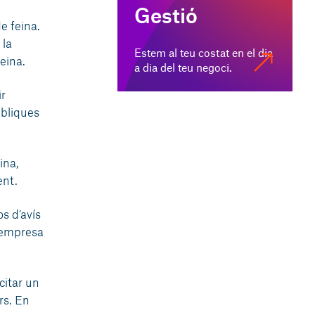
Gestió
e feina.
 la
Estem al teu costat en el dia
eina.
a dia del teu negoci.
ir
úbliques
ina,
ent.
s d’avís
l’empresa
citar un
rs. En