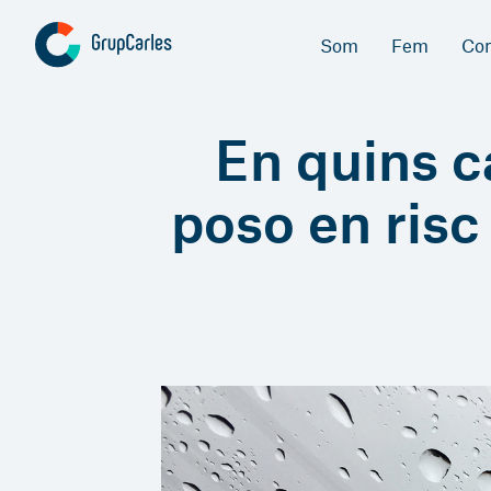
Som
Fem
Co
En quins ca
poso en risc