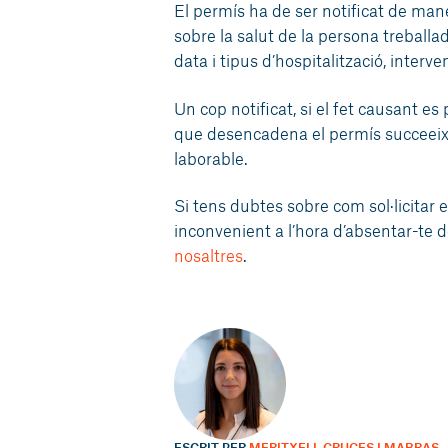
El permís ha de ser notificat de mane
sobre la salut de la persona treballad
data i tipus d’hospitalització, interv
Un cop notificat, si el fet causant es 
que desencadena el permís succeeix 
laborable.
Si tens dubtes sobre com sol·licitar 
inconvenient a l’hora d’absentar-te 
nosaltres
.
ESCRIT PER
MERITXELL CRUCES I MABRAS