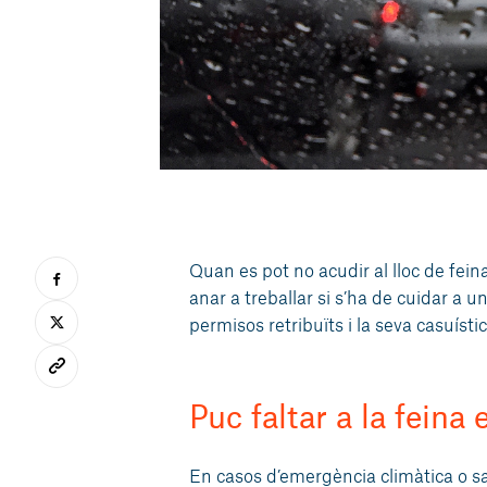
Quan es pot no acudir al lloc de feina
anar a treballar si s’ha de cuidar a 
permisos retribuïts i la seva casuístic
Puc faltar a la feina
En casos d’emergència climàtica o san