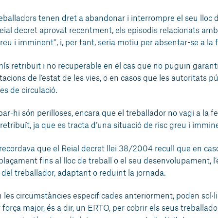
reballadors tenen dret a abandonar i interrompre el seu lloc d
 Reial decret aprovat recentment, els episodis relacionats amb
u i imminent”, i, per tant, seria motiu per absentar-se a la f
ís retribuït i no recuperable en el cas que no puguin garant
itacions de l’estat de les vies, o en casos que les autoritats p
es de circulació.
bar-hi són perilloses, encara que el treballador no vagi a la fe
etribuït, ja que es tracta d’una situació de risc greu i immin
 recordava que el Reial decret llei 38/2004 recull que en caso
esplaçament fins al lloc de treball o el seu desenvolupament, 
t del treballador, adaptant o reduint la jornada.
 les circumstàncies especificades anteriorment, poden sol·li
força major, és a dir, un ERTO, per cobrir els seus treballado