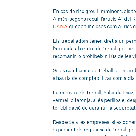
En cas de risc greu i imminent, els t
A més, segons recull l’article 41 del
DANA
queden inclosos com a “risc gre
Els treballadors tenen dret a un perm
l’arribada al centre de treball per lim
recomanin o prohibeixin l’ús de les vi
Si les condicions de treball o per arri
s’hauria de comptabilitzar com a dia r
La ministra de treball, Yolanda Díaz,
vermell o taronja, si és perillós el d
té l’obligació de garantir la segureta
Respecte a les empreses, si es donen
expedient de regulació de treball per 