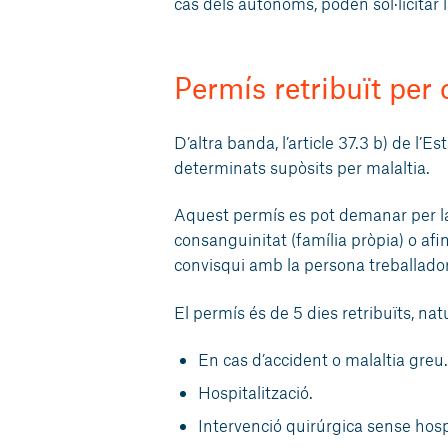
cas dels autònoms, poden sol·licitar 
Permís retribuït per 
D’altra banda, l’article 37.3 b) de l’E
determinats supòsits per malaltia.
Aquest permís es pot demanar per la 
consanguinitat (família pròpia) o afin
convisqui amb la persona treballadora
El permís és de 5 dies retribuïts, nat
En cas d’accident o malaltia greu.
Hospitalització.
Intervenció quirúrgica sense hospi