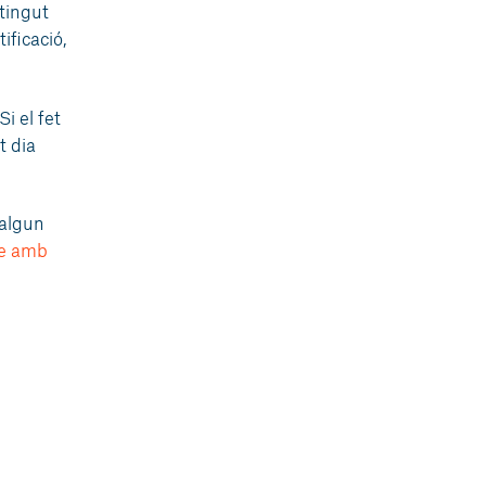
ntingut
ificació,
Si el fet
t dia
 algun
te amb