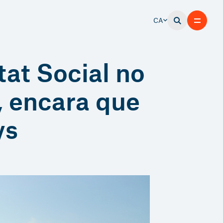
CA
tat Social no
, encara que
ys