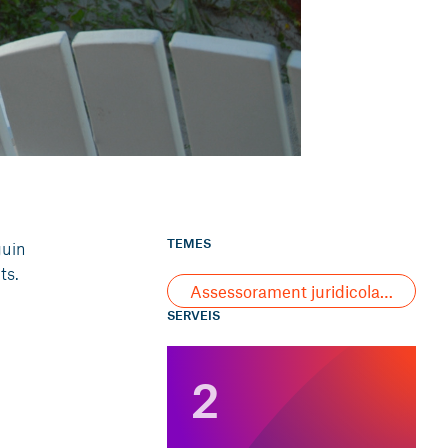
TEMES
guin
ts.
Assessorament juridicolaboral
SERVEIS
2