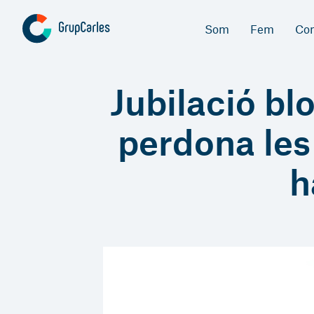
Som
Fem
Co
Jubilació bl
perdona les
h