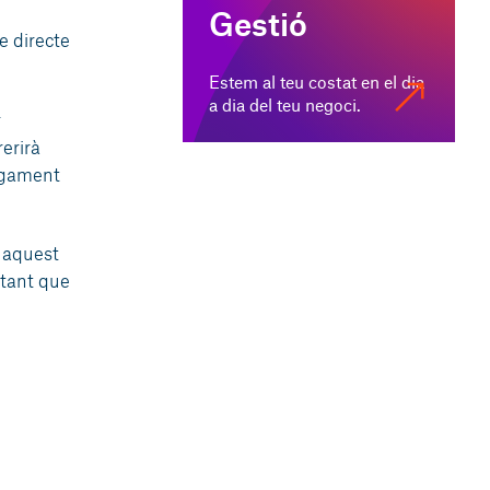
Gestió
e directe
Estem al teu costat en el dia
a dia del teu negoci.
r
erirà
argament
 aquest
rtant que