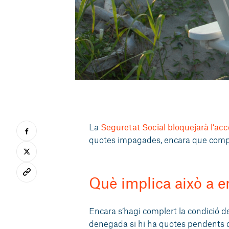
La
Seguretat Social bloquejarà l’accé
quotes impagades, encara que compti
Què implica això a 
Encara s’hagi complert la condició de
denegada si hi ha quotes pendents