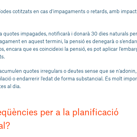
ríodes cotitzats en cas d’impagaments o retards, amb impact
cta quotes impagades, notificarà i donarà 30 dies naturals pe
 pagament en aquest termini, la pensió es denegarà o s’endarr
os, encara que es coincideixi la pensió, es pot aplicar l’emb
ts.
 acumulen quotes irregulars o deutes sense que se n'adonin,
ilació o endarrerir l’edat de forma substancial. És molt impo
es al dia.
qüències per a la planificació
al?