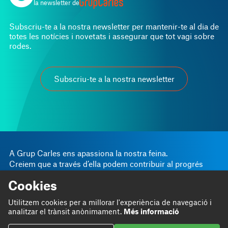
la newsletter de
Subscriu-te a la nostra newsletter per mantenir-te al dia de
totes les notícies i novetats i assegurar que tot vagi sobre
rodes.
Subscriu-te a la nostra newsletter
A Grup Carles ens apassiona la nostra feina.
Creiem que a través d’ella podem contribuir al progrés
personal i empresarial.
Cookies
Linkedin
Instagram
Som
Bloc
Utilitzem cookies per a millorar l'experiència de navegació i
Twitter
analitzar el trànsit anònimament.
Més informació
Fem
Projectes