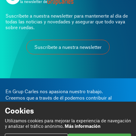
la newsletter de
Suscríbete a nuestra newsletter para mantenerte al día de
todas las noticias y novedades y asegurar que todo vaya
sobre ruedas.
Suscríbete a nuestra newsletter
En Grup Carles nos apasiona nuestro trabajo.
Creemos que a través de él podemos contribuir al
progreso personal y empresarial.
Cookies
Somos
Blog
Utilizamos cookies para mejorar la experiencia de navegación
Hacemos
Proyectos
y analizar el tráfico anónimo.
Más información
Contribuimos
Contacto