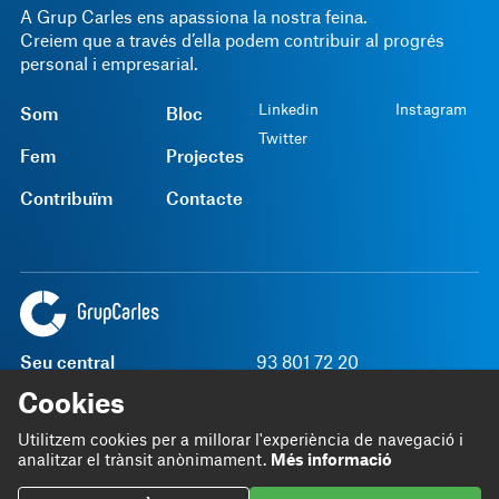
A Grup Carles ens apassiona la nostra feina.
Creiem que a través d’ella podem contribuir al progrés
personal i empresarial.
Linkedin
Instagram
Som
Bloc
Twitter
Fem
Projectes
Contribuïm
Contacte
Seu central
93 801 72 20
Rambla Sant Ferran, 45
grupcarles@grupcarles.com
Cookies
08700 Igualada
Utilitzem cookies per a millorar l'experiència de navegació i
analitzar el trànsit anònimament.
Més informació
Política SGI