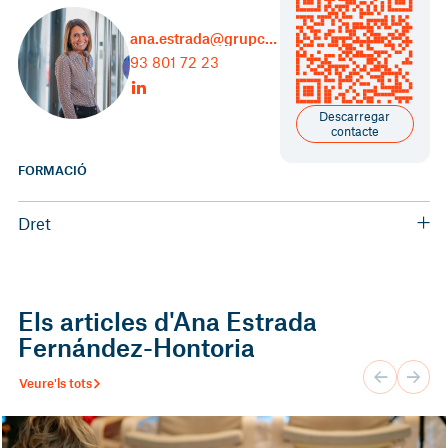
ana.estrada@grupcarles.com
93 801 72 23
Descarregar
contacte
FORMACIÓ
Dret
Llicenciada en Dret, especialitat Dret Laboral (Universidad Sant
Pablo -CEU)
Els articles d'Ana Estrada
Fernández-Hontoria
Veure'ls tots