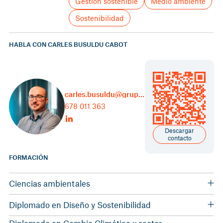
Gestión sostenible
Medio ambiente
Sostenibilidad
HABLA CON CARLES BUSULDU CABOT
carles.busuldu@grupcarles.com
678 011 363
Descargar
contacto
FORMACIÓN
Ciencias ambientales
Universidad Autònoma de Barcelona (UAB)
Diplomado en Diseño y Sostenibilidad
Universidad del Desarrollo, Chile
Diplomado en Cambio Climático y sector