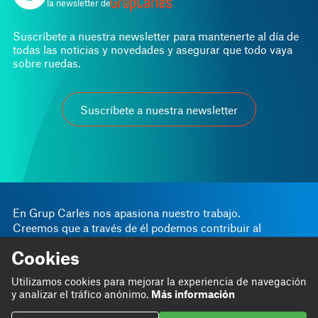
la newsletter de
Suscríbete a nuestra newsletter para mantenerte al día de
todas las noticias y novedades y asegurar que todo vaya
sobre ruedas.
Suscríbete a nuestra newsletter
En Grup Carles nos apasiona nuestro trabajo.
Creemos que a través de él podemos contribuir al
progreso personal y empresarial.
Cookies
Somos
Blog
Utilizamos cookies para mejorar la experiencia de navegación
Hacemos
Proyectos
y analizar el tráfico anónimo.
Más información
Contribuimos
Contacto