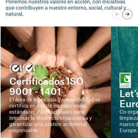
Ponemos nuestros valores en acción, con iniciativas
que contribuyen a nuestro entorno, social, cultural y
natural.
Certificados ISO
9001 - 1401
Let
El área de ingeniería y sostenibilidad se
Eur
certifica en dos de los principales
estándares internacionales para
Co-orga
impulsar la eficiencia organizativa y
limpieza
garantizar una gestión ambiental
marco d
responsable.
Europe.