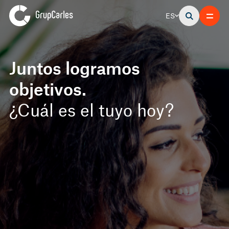
ES
Juntos logramos
Juntos logramos
Juntos logramos
objetivos.
objetivos.
objetivos.
¿Cuál es el tuyo hoy?