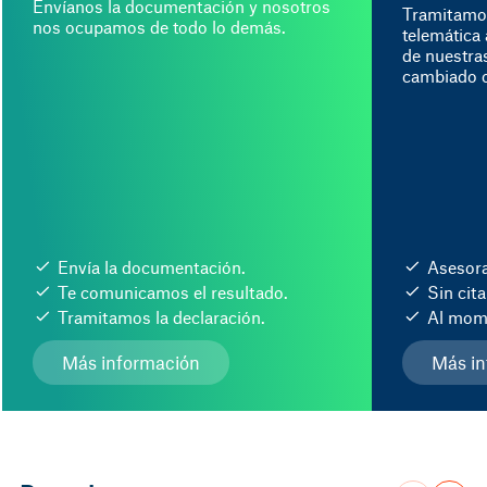
Envíanos la documentación y nosotros
Tramitamo
nos ocupamos de todo lo demás.
telemática 
de nuestra
cambiado o
Envía la documentación.
Asesora
Te comunicamos el resultado.
Sin cita
Tramitamos la declaración.
Al mom
Más información
Más in