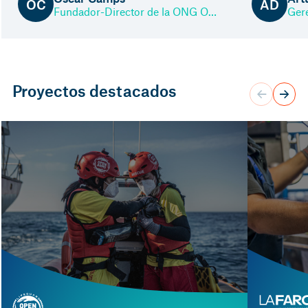
ÒC
AD
Fundador-Director de la ONG Open Arms
Gere
Proyectos destacados