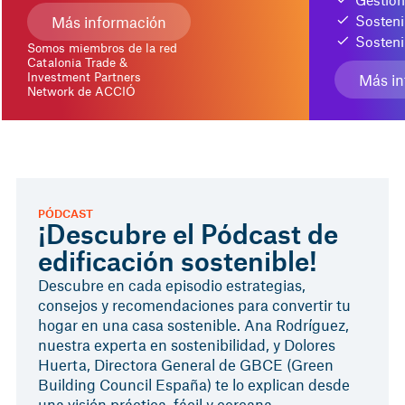
Sosteni
Más información
Sosteni
Somos miembros de la red
Catalonia Trade &
Investment Partners
Más in
Network de ACCIÓ
PÓDCAST
¡Descubre el Pódcast de
edificación sostenible!
Descubre en cada episodio estrategias,
consejos y recomendaciones para convertir tu
hogar en una casa sostenible. Ana Rodríguez,
nuestra experta en sostenibilidad, y Dolores
Huerta, Directora General de GBCE (Green
Building Council España) te lo explican desde
una visión práctica, fácil y cercana.