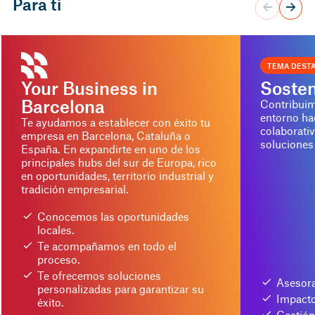
Para ti
TEMA DEST
Your Business in
Sosten
Barcelona
Contribuim
entorno ha
Te ayudamos a establecer con éxito tu
colaborati
empresa en Barcelona, Cataluña o
soluciones
España. En expandirte en uno de los
principales hubs del sur de Europa, rico
en oportunidades, territorio industrial y
tradición empresarial.
Conocemos las oportunidades
locales.
Te acompañamos en todo el
proceso.
Te ofrecemos soluciones
Asesor
personalizadas para garantizar su
Impacto
éxito.
Gestión