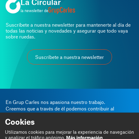
La Circular
la newsletter de
Suscríbete a nuestra newsletter para mantenerte al día de
todas las noticias y novedades y asegurar que todo vaya
sobre ruedas.
Suscríbete a nuestra newsletter
En Grup Carles nos apasiona nuestro trabajo.
Creemos que a través de él podemos contribuir al
progreso personal y empresarial.
Cookies
Somos
Blog
Utilizamos cookies para mejorar la experiencia de navegación
Hacemos
Proyectos
y analizar el tráfico anónimo.
Más información