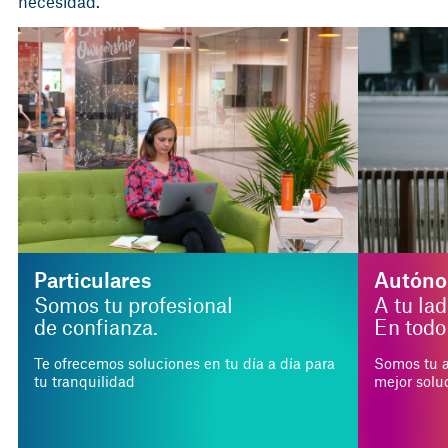
necesidad.
Particulares
Autón
Somos tu profesional
A tu lad
de confianza.
En tod
Te ofrecemos soluciones en tu día a día para
Somos tu a
tu tranquilidad
mejor solu