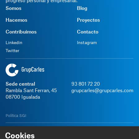
progreso personal y empresarial.
Somos
Blog
Hacemos
Proyectos
Contribuimos
Contacto
Linkedin
Instagram
Twitter
Sede central
93 801 72 20
Rambla Sant Ferran, 45
grupcarles@grupcarles.com
08700 Igualada
Política SGI
Aviso legal
Política de privacidad
Términos y Condiciones
Canal interno de in
Cookies
Español
© 2026 Grup Carles