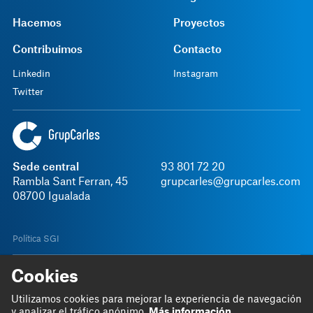
Hacemos
Proyectos
Contribuimos
Contacto
Linkedin
Instagram
Twitter
Sede central
93 801 72 20
Rambla Sant Ferran, 45
grupcarles@grupcarles.com
08700 Igualada
Política SGI
Cookies
Aviso legal
Política de privacidad
Términos y Condiciones
Canal interno de in
Español
© 2026 Grup Carles
Utilizamos cookies para mejorar la experiencia de navegación
y analizar el tráfico anónimo.
Más información