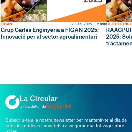
FIGAN
17 Gen, 2025 — 2 min
DEJECCIONS
Grup Carles Enginyeria a FIGAN 2025:
RAACPUR-
Innovació per al sector agroalimentari
2025: Solu
tractamen
La Circular
la newsletter de
Subscriu-te a la nostra newsletter per mantenir-te al dia de
totes les notícies i novetats i assegurar que tot vagi sobre
rodes.