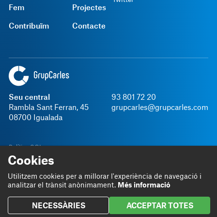
Fem
Projectes
Contribuïm
Contacte
Seu central
93 801 72 20
Rambla Sant Ferran, 45
grupcarles@grupcarles.com
08700 Igualada
Política SGI
Cookies
Avís legal
Política de privacitat
Termes i Condicions
Canal intern d'informació
Utilitzem cookies per a millorar l'experiència de navegació i
Català
© 2026 Grup Carles
analitzar el trànsit anònimament.
Més informació
NECESSÀRIES
ACCEPTAR TOTES