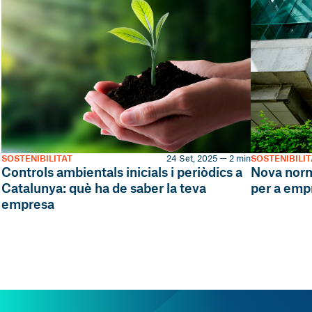
SOSTENIBILITAT
24 Set, 2025 — 2 min
SOSTENIBILIT
Controls ambientals inicials i periòdics a
Nova norm
Catalunya: què ha de saber la teva
per a emp
empresa