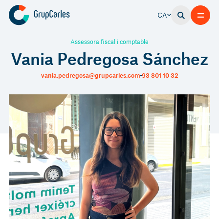
CA
Assessora fiscal i comptable
Vania Pedregosa Sánchez
vania.pedregosa@grupcarles.com
93 801 10 32