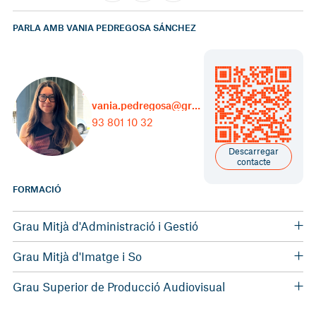
PARLA AMB VANIA PEDREGOSA SÁNCHEZ
vania.pedregosa@grupcarles.com
93 801 10 32
Descarregar
contacte
FORMACIÓ
Grau Mitjà d'Administració i Gestió
Institut Milà i Fontanals d'Igualada
Grau Mitjà d'Imatge i So
Institut Mare de Déu de la Mercè
Grau Superior de Producció Audiovisual
Institut de Tècniques Audiovisual i de l'Espectable de Barcelona