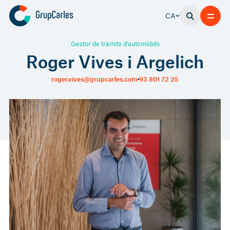
CA
Gestor de tràmits d'automòbils
Roger Vives i Argelich
roger.vives@grupcarles.com
93 801 72 25