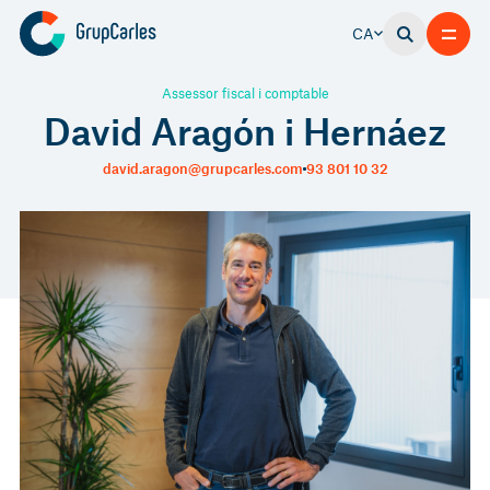
CA
Assessor fiscal i comptable
David Aragón i Hernáez
david.aragon@grupcarles.com
93 801 10 32