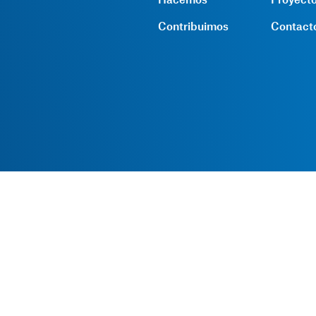
Contribuimos
Contact
Sede central
Rambla Sant Ferran, 45
08700 Igualada