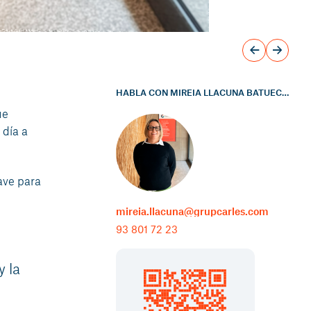
HABLA CON MIREIA LLACUNA BATUECAS
ue
 día a
lave para
mireia.llacuna@grupcarles.com
93 801 72 23
y la