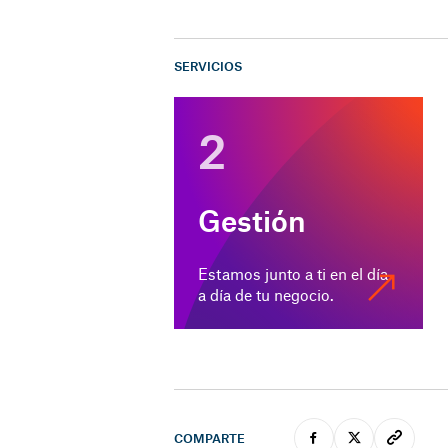
SERVICIOS
2
Gestión
Estamos junto a ti en el día
a día de tu negocio.
COMPARTE