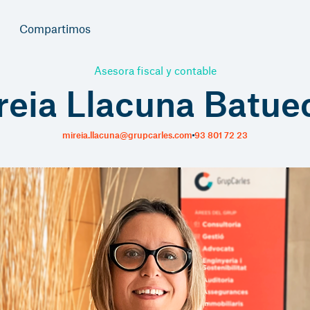
Compartimos
Asesora fiscal y contable
reia Llacuna Batue
mireia.llacuna@grupcarles.com
93 801 72 23