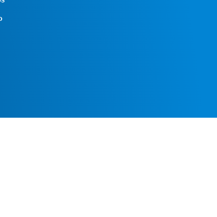
o
93 801 72 20
grupcarles@grupcarles.com