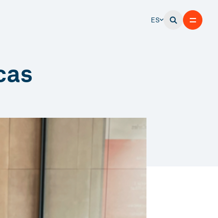
ES
cas