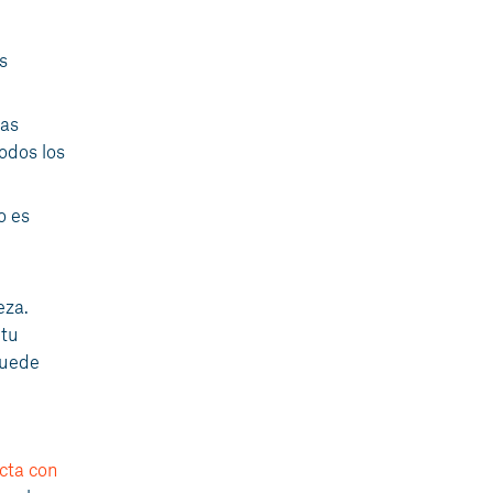
s
das
odos los
o es
eza.
 tu
puede
cta con