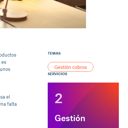
TEMAS
roductos
 es
Gestión cobros
gunos
SERVICIOS
2
sa el
Una falta
Gestión