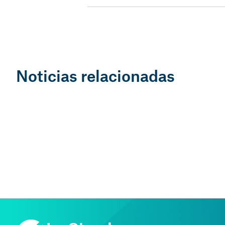
Noticias relacionadas
GESTIÓN COBROS
29 Nov, 2023 — 2 min
7 consejos para evitar la moros
pagos
Emma Méndez i Cortés
Gestora de cobros