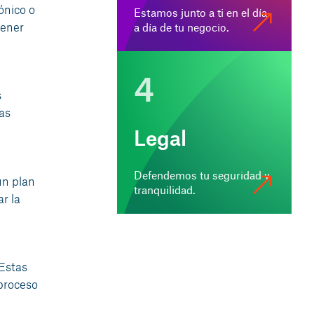
ónico o
Estamos junto a ti en el día
tener
a día de tu negocio.
4
s
as
Legal
Defendemos tu seguridad y
un plan
tranquilidad.
r la
 Estas
proceso