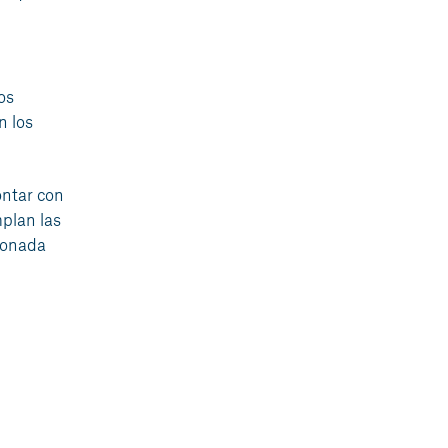
os
n los
ontar con
plan las
cionada