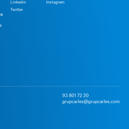
Linkedin
Instagram
Twitter
os
o
93 801 72 20
grupcarles@grupcarles.com