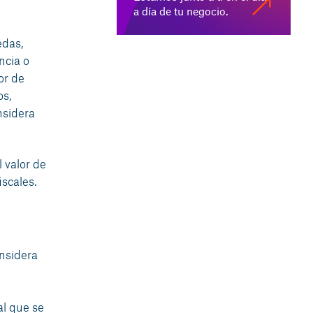
a día de tu negocio.
edas,
ncia o
or de
os,
nsidera
 valor de
scales.
nsidera
al que se