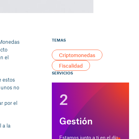
TEMAS
. Monedas
cto
Criptomonedas
n el
Fiscalidad
SERVICIOS
e estos
lgunos no
2
r por el
Gestión
 a la
Estamos junto a ti en el día