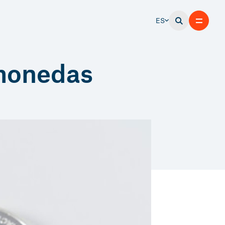
ES
omonedas