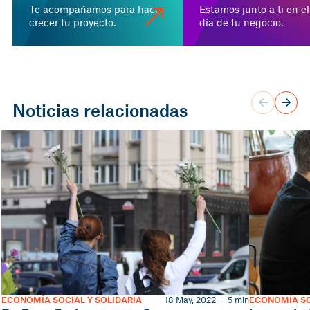
Te acompañamos para hacer
Estamos junto a ti en el
crecer tu proyecto.
día de tu negocio.
Noticias relacionadas
ECONOMÍA SOCIAL Y SOLIDARIA
18 May, 2022 — 5 min
ECONOMÍA SO