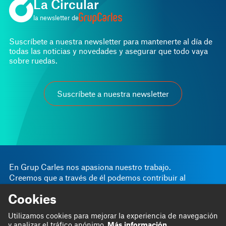
La Circular
la newsletter de
Suscríbete a nuestra newsletter para mantenerte al día de
todas las noticias y novedades y asegurar que todo vaya
sobre ruedas.
Suscríbete a nuestra newsletter
En Grup Carles nos apasiona nuestro trabajo.
Creemos que a través de él podemos contribuir al
progreso personal y empresarial.
Cookies
Somos
Blog
Utilizamos cookies para mejorar la experiencia de navegación
Hacemos
Proyectos
y analizar el tráfico anónimo.
Más información