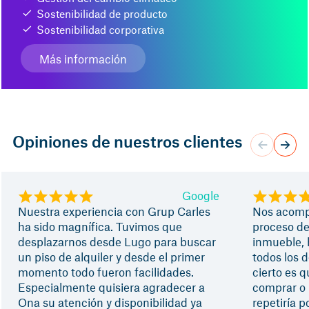
Sostenibilidad de producto
Sostenibilidad corporativa
Más información
Opiniones de nuestros clientes
Google
Nuestra experiencia con Grup Carles
Nos acomp
ha sido magnífica. Tuvimos que
proceso de
desplazarnos desde Lugo para buscar
inmueble, 
un piso de alquiler y desde el primer
todos los 
momento todo fueron facilidades.
cierto es q
Especialmente quisiera agradecer a
comprar o 
Ona su atención y disponibilidad ya
repetiría 