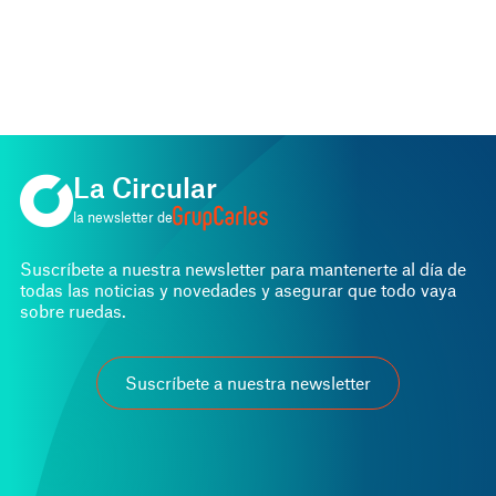
PROJECT MANAGEMENT
Proyecto integral: oficinas modernas,
PROJECT MANAGEMENT
Implantando una industria
seguras y sostenibles.
agroalimentaria en Sant Salvador de
Guardiola: Solución integral y
La Circular
sostenible
la newsletter de
Suscríbete a nuestra newsletter para mantenerte al día de
todas las noticias y novedades y asegurar que todo vaya
sobre ruedas.
Suscríbete a nuestra newsletter