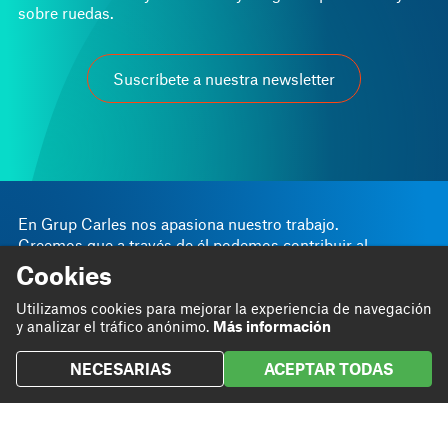
sobre ruedas.
Suscríbete a nuestra newsletter
En Grup Carles nos apasiona nuestro trabajo.
Creemos que a través de él podemos contribuir al
progreso personal y empresarial.
Cookies
Somos
Blog
Utilizamos cookies para mejorar la experiencia de navegación
y analizar el tráfico anónimo.
Más información
Hacemos
Proyectos
Contribuimos
Contacto
NECESARIAS
ACEPTAR TODAS
Linkedin
Instagram
Twitter