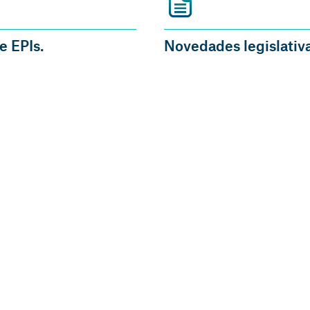
e EPIs.
Novedades legislativa
mpresarial
 las