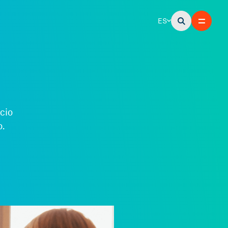
ES
cio
o.