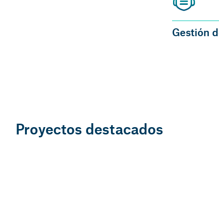
Gestión d
Proyectos destacados
OUTSOURCING FISCAL Y CONTABLE
Nuestro servicio a la actividad e
que aporta una mirada cercana a