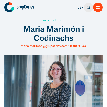
ES
Asesora laboral
Maria Marimón i
Codinachs
maria.marimon@grupcarles.com
93 131 93 44