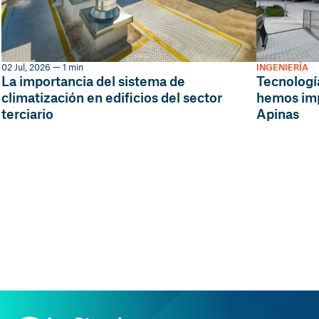
02 Jul, 2026 — 1 min
INGENIERÍA
La importancia del sistema de
Tecnología
climatización en edificios del sector
hemos imp
terciario
Apinas