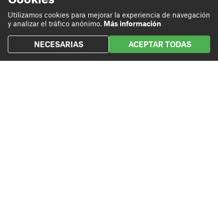
Utilizamos cookies para mejorar la experiencia de navegación
Hacemos
Proyectos
y analizar el tráfico anónimo.
Más información
Contribuimos
Contacto
NECESARIAS
ACEPTAR TODAS
Linkedin
Instagram
Twitter
Sede central
93 801 72 20
Rambla Sant Ferran, 45
grupcarles@grupcarles.com
08700 Igualada
Política SGI
Aviso legal
Política de privacidad
Términos y Condiciones
Canal interno de in
Español
© 2026 Grup Carles