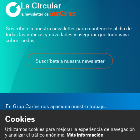
La Circular
la newsletter de
Suscríbete a nuestra newsletter para mantenerte al día de
todas las noticias y novedades y asegurar que todo vaya
sobre ruedas.
Suscríbete a nuestra newsletter
En Grup Carles nos apasiona nuestro trabajo.
Creemos que a través de él podemos contribuir al
Cookies
progreso personal y empresarial.
Somos
Blog
Utilizamos cookies para mejorar la experiencia de navegación
y analizar el tráfico anónimo.
Más información
Hacemos
Proyectos